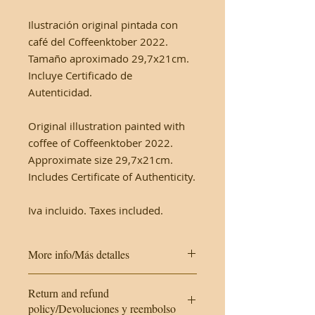
Ilustración original pintada con
café del Coffeenktober 2022.
Tamaño aproximado 29,7x21cm.
Incluye Certificado de
Autenticidad.
Original illustration painted with
coffee of Coffeenktober 2022.
Approximate size 29,7x21cm.
Includes Certificate of Authenticity.
Iva incluido. Taxes included.
More info/Más detalles
This work is made on cardboard. It
Return and refund
will be protected with a plastic
policy/Devoluciones y reembolso
cover and a hard envelope.