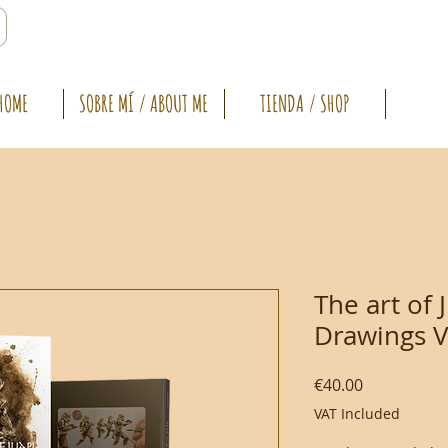
HOME
SOBRE MÍ / ABOUT ME
TIENDA / SHOP
The art of 
Drawings V
Price
€40.00
VAT Included