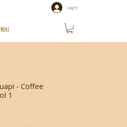
Log In
More
Juapi - Coffee
ol 1