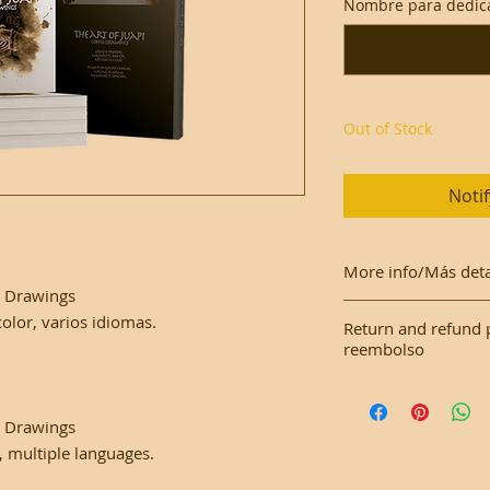
Nombre para dedica
Out of Stock
Noti
More info/Más deta
e Drawings
This work is made o
olor, varios idiomas.
Return and refund 
with a plastic cove
reembolso
Este trabajo se real
As it is an original
una funda de plásti
e Drawings
Como es una obra or
, multiple languages.
devoluciones.